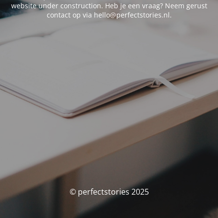
website under construction. Heb je een vraag? Neem gerust
contact op via hello@perfectstories.nl.
© perfectstories 2025